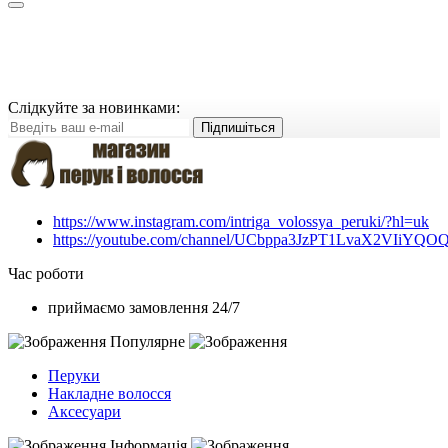
Слідкуйте за новинками:
Підпишіться
https://www.instagram.com/intriga_volossya_peruki/?hl=uk
https://youtube.com/channel/UCbppa3JzPT1LvaX2VIiYQO
Час роботи
приймаємо замовлення 24/7
Популярне
Перуки
Накладне волосся
Аксесуари
Інформація