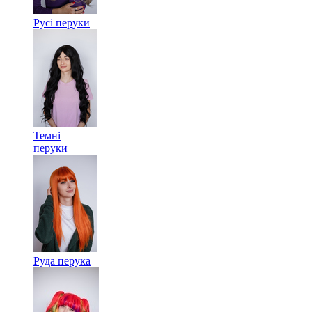
Русі перуки
Темні
перуки
Руда перука