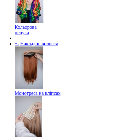
Кольорова
перука
+
-
Накладне волосся
Монотреса на кліпсах