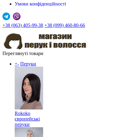
Умови конфіденційності
+38 (063) 405-99-38
+38 (099) 460-80-66
Переглянуті товари
+
-
Перуки
Rokoko
європейські
перуки