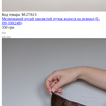
Код товара: M-27/613
Мелірований русий хвилястий пучок волосся на резинці (E-
H9-10H24B)
350 грн