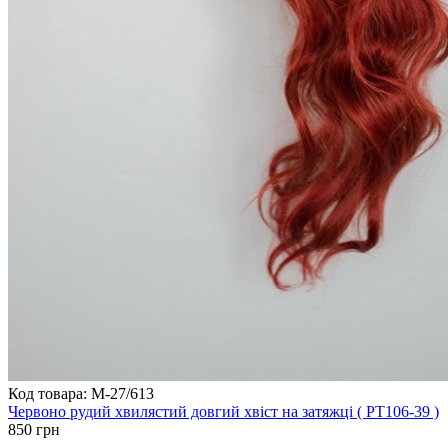
Код товара: M-27/613
Червоно рудий хвилястий довгий хвіст на затяжці ( PT106-39 )
850 грн