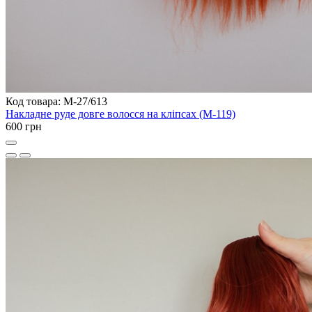
Код товара: M-27/613
Накладне руде довге волосся на кліпсах (M-119)
600 грн