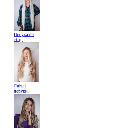
Перука на
сітці
Світлі
перуки