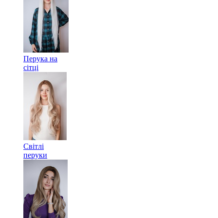
Перука на
сітці
Світлі
перуки