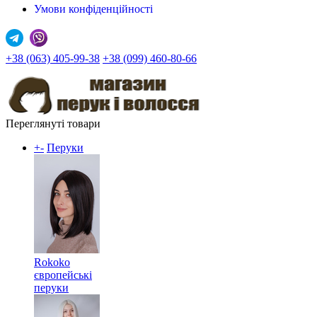
Умови конфіденційності
+38 (063) 405-99-38
+38 (099) 460-80-66
Переглянуті товари
+
-
Перуки
Rokoko
європейські
перуки