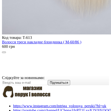
Код товара: T-613
Волосся треси накладне блондинка ( M-60/86 )
600 грн
Слідкуйте за новинками:
Підпишіться
https://www.instagram.com/intriga_volossya_peruki/?hl=uk
https://youtube.com/channel/UCbppa3JzPT1LvaX2VIiYQO