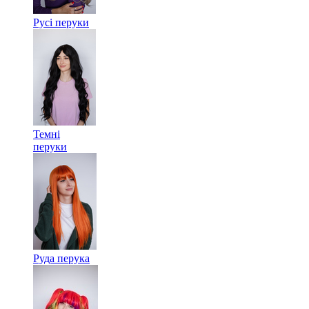
Русі перуки
Темні
перуки
Руда перука