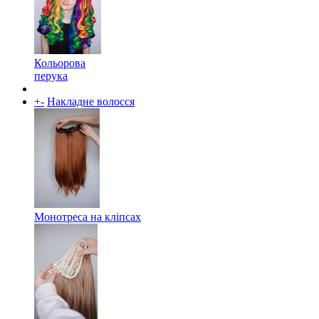
Кольорова
перука
+
-
Накладне волосся
Монотреса на кліпсах