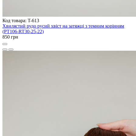
Код товара: T-613
Хвилястий рудо русий хвіст на затяжці з темним корінням
(PT106-RT30-25-22)
850 грн