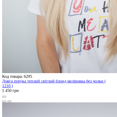
Код товара: 6295
Довга перука теплий світлий блонд меліровка без чолки (
1210 )
1 450 грн