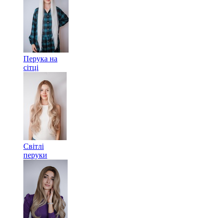
Перука на
сітці
Світлі
перуки