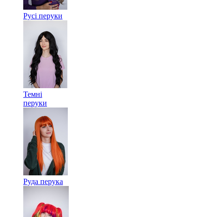
Русі перуки
Темні
перуки
Руда перука