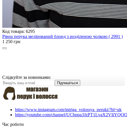
Код товара: 6295
Рівна перука мелірований блонд з розділеною чолкою ( 2991 )
1 250 грн
Слідкуйте за новинками:
Підпишіться
https://www.instagram.com/intriga_volossya_peruki/?hl=uk
https://youtube.com/channel/UCbppa3JzPT1LvaX2VIiYQO
Час роботи