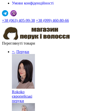
Умови конфіденційності
+38 (063) 405-99-38
+38 (099) 460-80-66
Переглянуті товари
+
-
Перуки
Rokoko
європейські
перуки