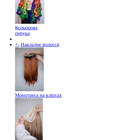
Кольорова
перука
+
-
Накладне волосся
Монотреса на кліпсах