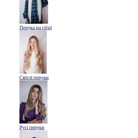
Перука на сітці
Світлі перуки
Русі перуки