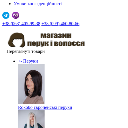
Умови конфіденційності
+38 (063) 405-99-38
+38 (099) 460-80-66
Переглянуті товари
+
-
Перуки
Rokoko європейські перуки