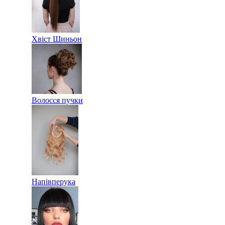
Хвіст Шиньон
Волосся пучки
Напівперука