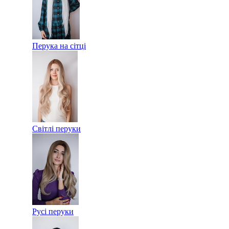
Перука на сітці
Світлі перуки
Русі перуки