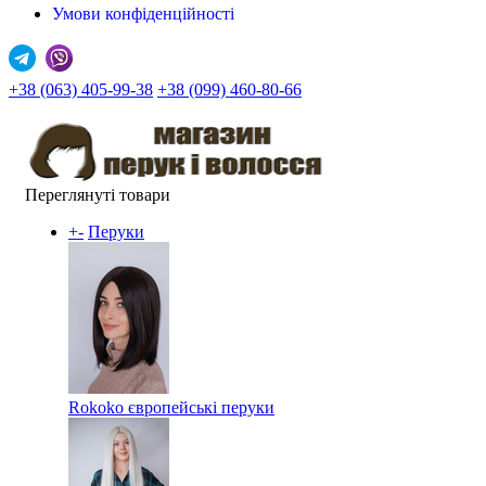
Умови конфіденційності
+38 (063) 405-99-38
+38 (099) 460-80-66
Переглянуті товари
+
-
Перуки
Rokoko європейські перуки