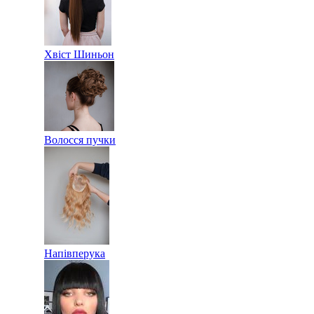
Хвіст Шиньон
Волосся пучки
Напівперука